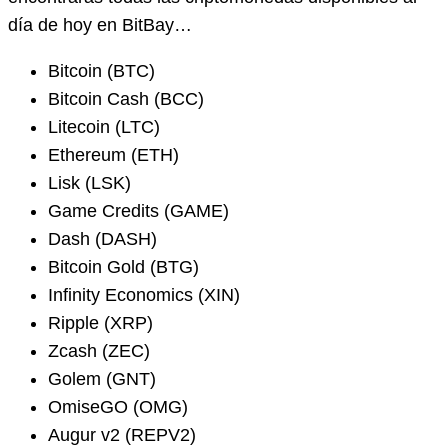
día de hoy en BitBay…
Bitcoin (BTC)
Bitcoin Cash (BCC)
Litecoin (LTC)
Ethereum (ETH)
Lisk (LSK)
Game Credits (GAME)
Dash (DASH)
Bitcoin Gold (BTG)
Infinity Economics (XIN)
Ripple (XRP)
Zcash (ZEC)
Golem (GNT)
OmiseGO (OMG)
Augur v2 (REPV2)