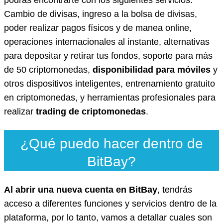
podrás encontrarte con los siguientes servicios:
Cambio de divisas, ingreso a la bolsa de divisas,
poder realizar pagos físicos y de manea online,
operaciones internacionales al instante, alternativas
para depositar y retirar tus fondos, soporte para más
de 50 criptomonedas,
disponibilidad para móviles
y
otros dispositivos inteligentes, entrenamiento gratuito
en criptomonedas, y herramientas profesionales para
realizar
trading de criptomonedas
.
¿Qué puedo hacer dentro de
BitBay?
Al abrir una nueva cuenta en BitBay
, tendrás
acceso a diferentes funciones y servicios dentro de la
plataforma, por lo tanto, vamos a detallar cuales son