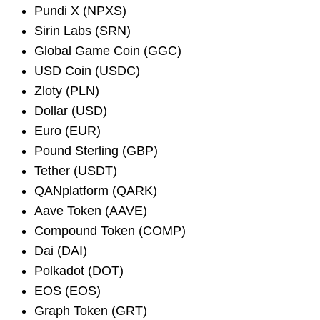
Pundi X (NPXS)
Sirin Labs (SRN)
Global Game Coin (GGC)
USD Coin (USDC)
Zloty (PLN)
Dollar (USD)
Euro (EUR)
Pound Sterling (GBP)
Tether (USDT)
QANplatform (QARK)
Aave Token (AAVE)
Compound Token (COMP)
Dai (DAI)
Polkadot (DOT)
EOS (EOS)
Graph Token (GRT)