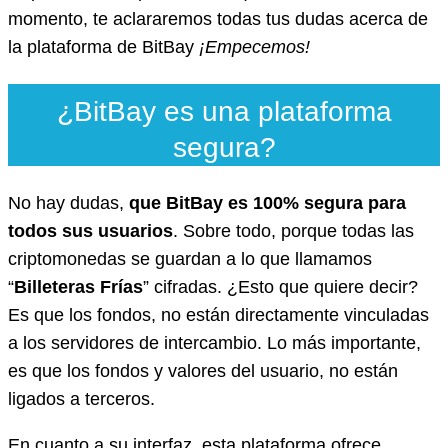
momento, te aclararemos todas tus dudas acerca de
la plataforma de BitBay
¡Empecemos!
¿BitBay es una plataforma
segura?
No hay dudas,
que BitBay es 100% segura para
todos sus usuarios
. Sobre todo, porque todas las
criptomonedas se guardan a lo que llamamos
“
Billeteras Frías
” cifradas. ¿Esto que quiere decir?
Es que los fondos, no están directamente vinculadas
a los servidores de intercambio. Lo más importante,
es que los fondos y valores del usuario, no están
ligados a terceros.
En cuanto a su interfaz, esta plataforma ofrece