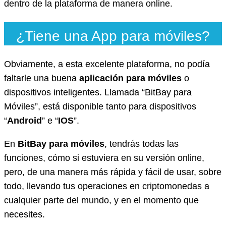
dentro de la plataforma de manera online.
¿Tiene una App para móviles?
Obviamente, a esta excelente plataforma, no podía
faltarle una buena
aplicación para móviles
o
dispositivos inteligentes. Llamada “BitBay para
Móviles”, está disponible tanto para dispositivos
“
Android
” e “
IOS
”.
En
BitBay para móviles
, tendrás todas las
funciones, cómo si estuviera en su versión online,
pero, de una manera más rápida y fácil de usar, sobre
todo, llevando tus operaciones en criptomonedas a
cualquier parte del mundo, y en el momento que
necesites.