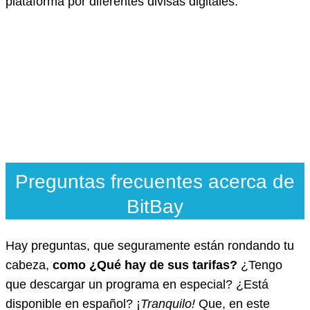
plataforma por diferentes divisas digitales.
Preguntas frecuentes acerca de
BitBay
Hay preguntas, que seguramente están rondando tu
cabeza,
como ¿Qué hay de sus tarifas?
¿Tengo
que descargar un programa en especial? ¿Está
disponible en español? ¡
Tranquilo!
Que, en este