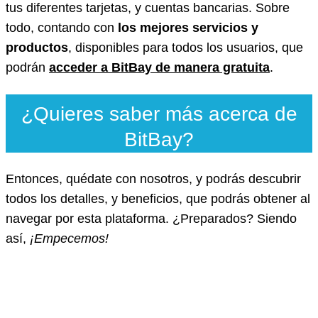
tus diferentes tarjetas, y cuentas bancarias. Sobre
todo, contando con
los mejores servicios y
productos
, disponibles para todos los usuarios, que
podrán
acceder a BitBay de manera gratuita
.
¿Quieres saber más acerca de
BitBay?
Entonces, quédate con nosotros, y podrás descubrir
todos los detalles, y beneficios, que podrás obtener al
navegar por esta plataforma. ¿Preparados? Siendo
así,
¡Empecemos!