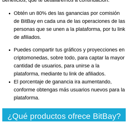
Obtén un 80% des las ganancias por comisión
de BitBay en cada una de las operaciones de las
personas que se unen a la plataforma, por tu link
de afiliados.
Puedes compartir tus gráficos y proyecciones en
criptomonedas, sobre todo, para captar la mayor
cantidad de usuarios, para unirse a la
plataforma, mediante tu link de afiliados.
El porcentaje de ganancia ira aumentando,
conforme obtengas más usuarios nuevos para la
plataforma.
¿Qué productos ofrece BitBay?