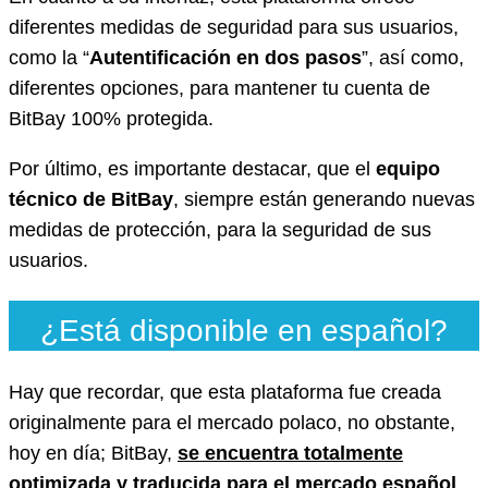
diferentes medidas de seguridad para sus usuarios,
como la “
Autentificación en dos pasos
”, así como,
diferentes opciones, para mantener tu cuenta de
BitBay 100% protegida.
Por último, es importante destacar, que el
equipo
técnico de BitBay
, siempre están generando nuevas
medidas de protección, para la seguridad de sus
usuarios.
¿Está disponible en español?
Hay que recordar, que esta plataforma fue creada
originalmente para el mercado polaco, no obstante,
hoy en día; BitBay,
se encuentra totalmente
optimizada y traducida para el mercado español
,