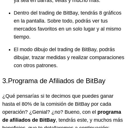
ya sea en barras, velas y mucho más.
Dentro del trading de BitBay, tendrás 8 gráficos
en la pantalla. Sobre todo, podrás ver tus
mercados favoritos en un solo lugar y al mismo
tiempo.
El modo dibujo del trading de BitBay, podrás
dibujar, trazar medidas y realizar comparaciones
con otros patrones.
3.Programa de Afiliados de BitBay
¿Qué pensarías si te decimos que puedes ganar
hasta el 80% de la comisión de BitBay por cada
operación? ¿Genial? ¿no? Bueno, con el
programa
de afiliados de BitBay
, tendrás este, y muchos más
beneficios, que te detallaremos a continuación: