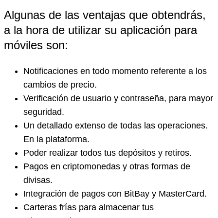
Algunas de las ventajas que obtendrás,
a la hora de utilizar su aplicación para
móviles son:
Notificaciones en todo momento referente a los
cambios de precio.
Verificación de usuario y contraseña, para mayor
seguridad.
Un detallado extenso de todas las operaciones.
En la plataforma.
Poder realizar todos tus depósitos y retiros.
Pagos en criptomonedas y otras formas de
divisas.
Integración de pagos con BitBay y MasterCard.
Carteras frías para almacenar tus