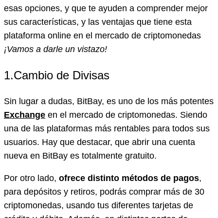
esas opciones, y que te ayuden a comprender mejor
sus características, y las ventajas que tiene esta
plataforma online en el mercado de criptomonedas
¡Vamos a darle un vistazo!
1.Cambio de Divisas
Sin lugar a dudas, BitBay, es uno de los más potentes
Exchange
en el mercado de criptomonedas. Siendo
una de las plataformas más rentables para todos sus
usuarios. Hay que destacar, que abrir una cuenta
nueva en BitBay es totalmente gratuito.
Por otro lado,
ofrece distinto métodos de pagos
,
para depósitos y retiros, podrás comprar más de 30
criptomonedas, usando tus diferentes tarjetas de